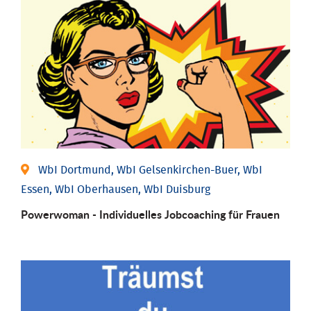
WbI Dortmund, WbI Gelsenkirchen-Buer, WbI
Essen, WbI Oberhausen, WbI Duisburg
Powerwoman - Individu­elles Job­coaching für Frauen