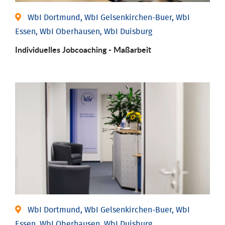
WbI Dortmund, WbI Gelsenkirchen-Buer, WbI
Essen, WbI Oberhausen, WbI Duisburg
Individu­elles Job­coaching - Maßarbeit
WbI Dortmund, WbI Gelsenkirchen-Buer, WbI
Essen, WbI Oberhausen, WbI Duisburg