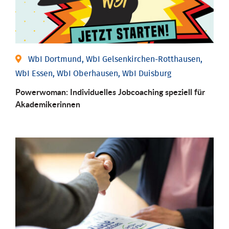
WbI Dortmund, WbI Gelsenkirchen-Rotthausen,
WbI Essen, WbI Oberhausen, WbI Duisburg
Powerwoman: Individu­elles Job­coaching speziell für
Aka­demiker­innen