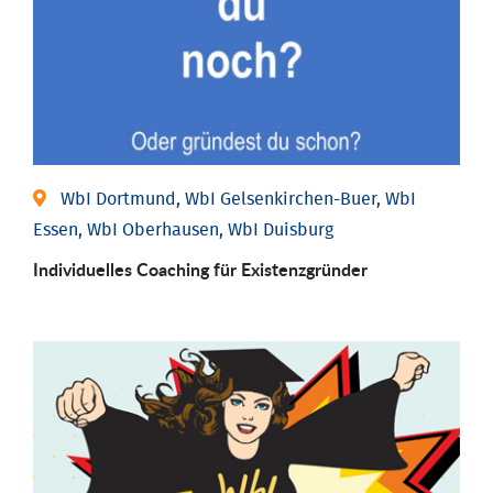
WbI Dortmund, WbI Gelsenkirchen-Buer, WbI
Essen, WbI Oberhausen, WbI Duisburg
Individu­elles Coaching für Existenz­gründer