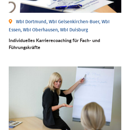
WbI Dortmund, WbI Gelsenkirchen-Buer, WbI
Essen, WbI Oberhausen, WbI Duisburg
Individu­elles Karrierecoaching für Fach-­ und
Führungs­kräfte