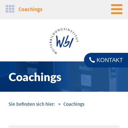
Navigation
Coachings
überspringen
KONTAKT
Coachings
Coachings