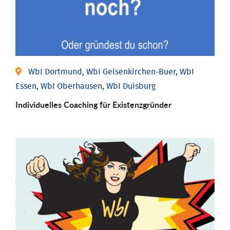
WbI Dortmund, WbI Gelsenkirchen-Buer, WbI
Essen, WbI Oberhausen, WbI Duisburg
Individu­elles Coaching für Existenz­gründer