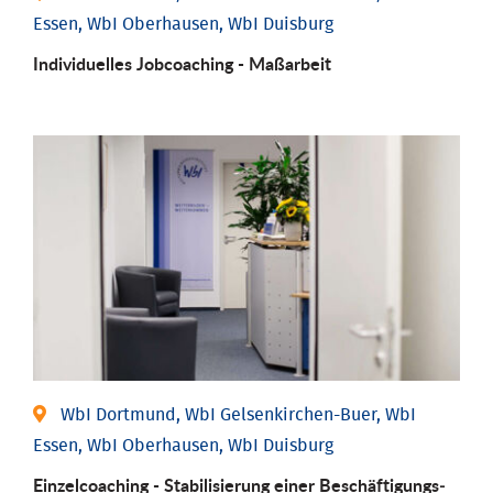
Essen, WbI Oberhausen, WbI Duisburg
Individu­elles Job­coaching - Maßarbeit
WbI Dortmund, WbI Gelsenkirchen-Buer, WbI
Essen, WbI Oberhausen, WbI Duisburg
Einzel­coaching - Stabili­sierung einer Be­schäftigungs­