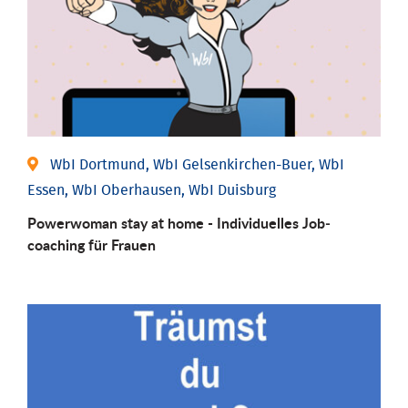
WbI Dortmund, WbI Gelsenkirchen-Buer, WbI
Essen, WbI Oberhausen, WbI Duisburg
Powerwoman stay at home - Individu­elles Job­
coaching für Frauen