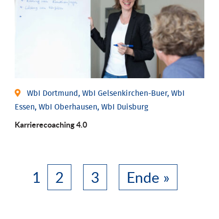
WbI Dortmund, WbI Gelsenkirchen-Buer, WbI
Essen, WbI Oberhausen, WbI Duisburg
Karriere­coaching 4.0
1
2
3
Ende »