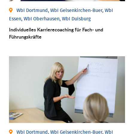
WbI Dortmund, WbI Gelsenkirchen-Buer, WbI
Essen, WbI Oberhausen, WbI Duisburg
Individu­elles Karrierecoaching für Fach-­ und
Führungs­kräfte
WbI Dortmund, WbI Gelsenkirchen-Buer, WbI