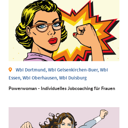
WbI Dortmund, WbI Gelsenkirchen-Buer, WbI
Essen, WbI Oberhausen, WbI Duisburg
Powerwoman - Individu­elles Job­coaching für Frauen