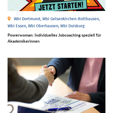
WbI Dortmund, WbI Gelsenkirchen-Rotthausen,
WbI Essen, WbI Oberhausen, WbI Duisburg
Powerwoman: Individu­elles Job­coaching speziell für
Aka­demiker­innen