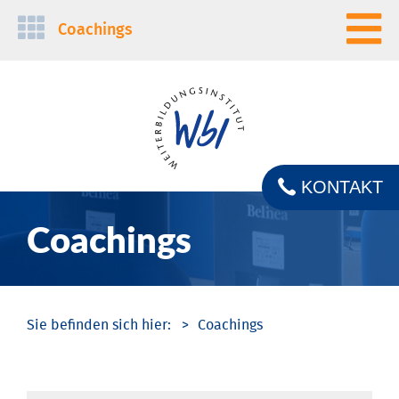
Navigation
Coachings
überspringen
KONTAKT
Coachings
Coachings