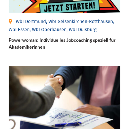
WbI Dortmund, WbI Gelsenkirchen-Rotthausen,
WbI Essen, WbI Oberhausen, WbI Duisburg
Powerwoman: Individu­elles Job­coaching speziell für
Aka­demiker­innen