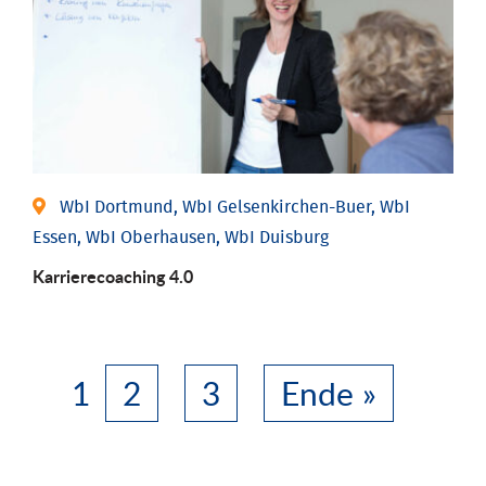
WbI Dortmund, WbI Gelsenkirchen-Buer, WbI
Essen, WbI Oberhausen, WbI Duisburg
Karriere­coaching 4.0
1
2
3
Ende »