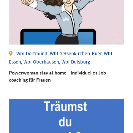
WbI Dortmund, WbI Gelsenkirchen-Buer, WbI
Essen, WbI Oberhausen, WbI Duisburg
Powerwoman stay at home - Individu­elles Job­
coaching für Frauen