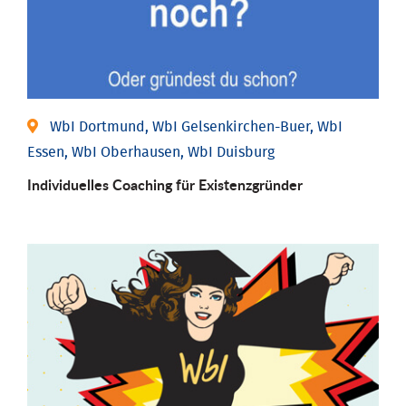
WbI Dortmund, WbI Gelsenkirchen-Buer, WbI
Essen, WbI Oberhausen, WbI Duisburg
Individu­elles Coaching für Existenz­gründer