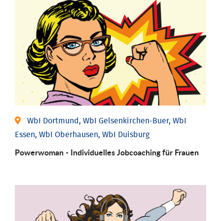
WbI Dortmund, WbI Gelsenkirchen-Buer, WbI
Essen, WbI Oberhausen, WbI Duisburg
Powerwoman - Individu­elles Job­coaching für Frauen