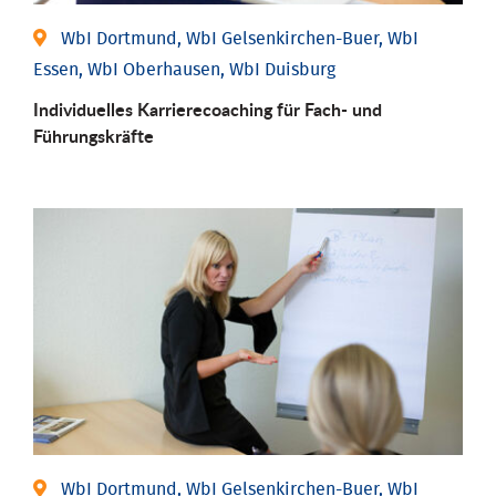
WbI Dortmund, WbI Gelsenkirchen-Buer, WbI
Essen, WbI Oberhausen, WbI Duisburg
Individu­elles Karrierecoaching für Fach-­ und
Führungs­kräfte
WbI Dortmund, WbI Gelsenkirchen-Buer, WbI