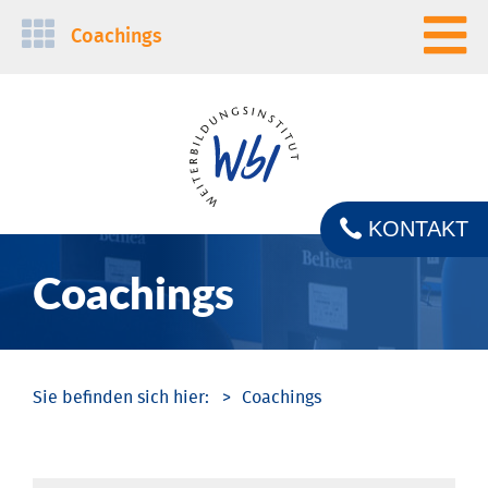
Navigation
Coachings
überspringen
KONTAKT
Coachings
Coachings