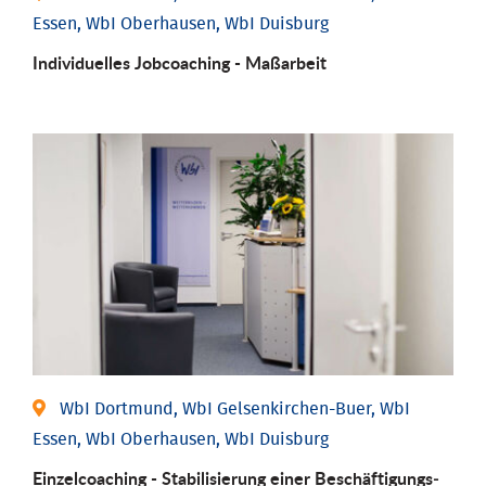
Essen, WbI Oberhausen, WbI Duisburg
Individu­elles Job­coaching - Maßarbeit
WbI Dortmund, WbI Gelsenkirchen-Buer, WbI
Essen, WbI Oberhausen, WbI Duisburg
Einzel­coaching - Stabili­sierung einer Be­schäftigungs­