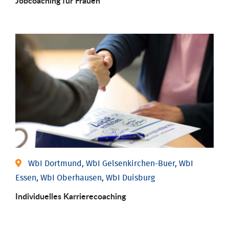
Job­coaching für Frauen
WbI Dortmund, WbI Gelsenkirchen-Buer, WbI
Essen, WbI Oberhausen, WbI Duisburg
Individu­elles Karrierecoaching