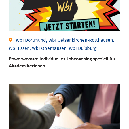
WbI Dortmund, WbI Gelsenkirchen-Rotthausen,
WbI Essen, WbI Oberhausen, WbI Duisburg
Powerwoman: Individu­elles Job­coaching speziell für
Aka­demiker­innen