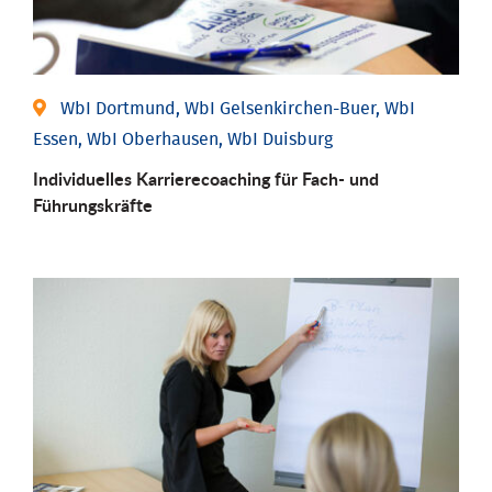
WbI Dortmund, WbI Gelsenkirchen-Buer, WbI
Essen, WbI Oberhausen, WbI Duisburg
Individu­elles Karrierecoaching für Fach-­ und
Führungs­kräfte