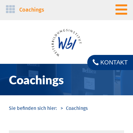
Navigation
Coachings
überspringen
KONTAKT
Coachings
Coachings