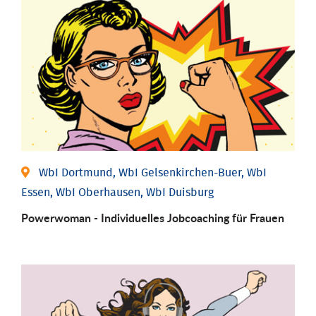
WbI Dortmund, WbI Gelsenkirchen-Buer, WbI
Essen, WbI Oberhausen, WbI Duisburg
Powerwoman - Individu­elles Job­coaching für Frauen