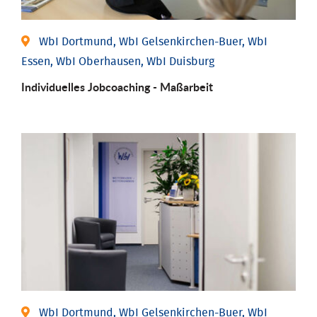
WbI Dortmund, WbI Gelsenkirchen-Buer, WbI
Essen, WbI Oberhausen, WbI Duisburg
Individu­elles Job­coaching - Maßarbeit
WbI Dortmund, WbI Gelsenkirchen-Buer, WbI