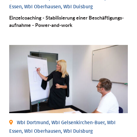
Essen, WbI Oberhausen, WbI Duisburg
Einzel­coaching - Stabili­sierung einer Be­schäftigungs­
aufnahme - Power-and-work
WbI Dortmund, WbI Gelsenkirchen-Buer, WbI
Essen, WbI Oberhausen, WbI Duisburg