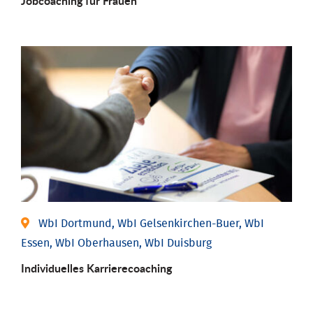
Job­coaching für Frauen
WbI Dortmund, WbI Gelsenkirchen-Buer, WbI
Essen, WbI Oberhausen, WbI Duisburg
Individu­elles Karrierecoaching