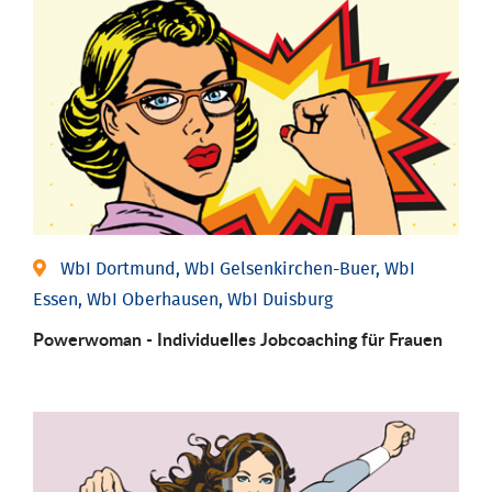
WbI Dortmund, WbI Gelsenkirchen-Buer, WbI
Essen, WbI Oberhausen, WbI Duisburg
Powerwoman - Individu­elles Job­coaching für Frauen