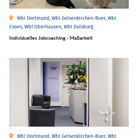
WbI Dortmund, WbI Gelsenkirchen-Buer, WbI
Essen, WbI Oberhausen, WbI Duisburg
Individu­elles Job­coaching - Maßarbeit
WbI Dortmund, WbI Gelsenkirchen-Buer, WbI