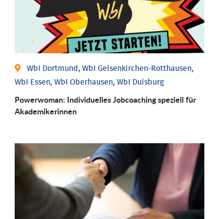
WbI Dortmund, WbI Gelsenkirchen-Rotthausen,
WbI Essen, WbI Oberhausen, WbI Duisburg
Powerwoman: Individu­elles Job­coaching speziell für
Aka­demiker­innen