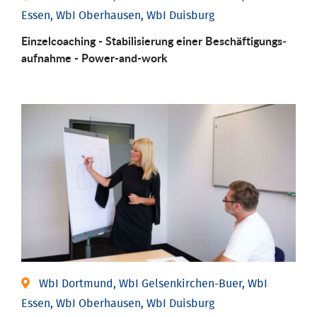
Essen, WbI Oberhausen, WbI Duisburg
Einzel­coaching - Stabili­sierung einer Be­schäftigungs­
aufnahme - Power-and-work
WbI Dortmund, WbI Gelsenkirchen-Buer, WbI
Essen, WbI Oberhausen, WbI Duisburg