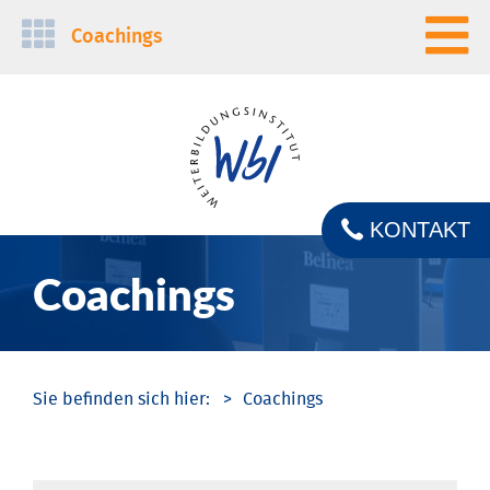
Navigation
Coachings
überspringen
KONTAKT
Coachings
Coachings