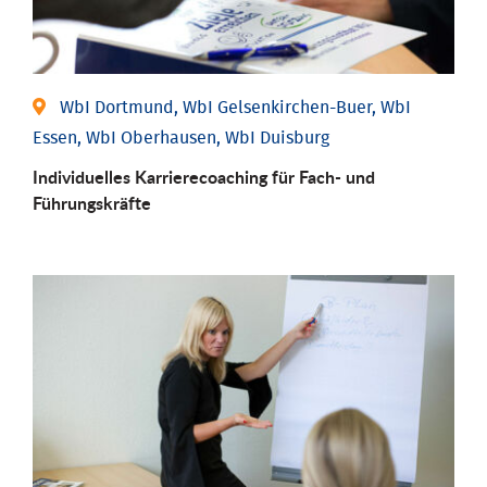
WbI Dortmund, WbI Gelsenkirchen-Buer, WbI
Essen, WbI Oberhausen, WbI Duisburg
Individu­elles Karrierecoaching für Fach-­ und
Führungs­kräfte