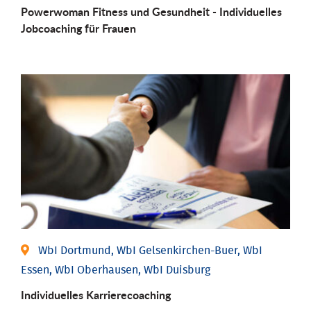
Powerwoman Fitness und Gesund­heit - Individu­elles
Job­coaching für Frauen
WbI Dortmund, WbI Gelsenkirchen-Buer, WbI
Essen, WbI Oberhausen, WbI Duisburg
Individu­elles Karrierecoaching