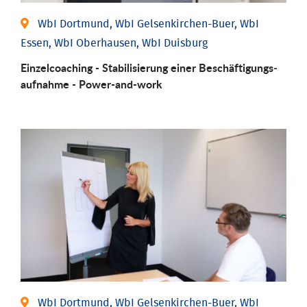
WbI Dortmund, WbI Gelsenkirchen-Buer, WbI
Essen, WbI Oberhausen, WbI Duisburg
Einzel­coaching - Stabili­sierung einer Be­schäftigungs­
aufnahme - Power-and-work
WbI Dortmund, WbI Gelsenkirchen-Buer, WbI