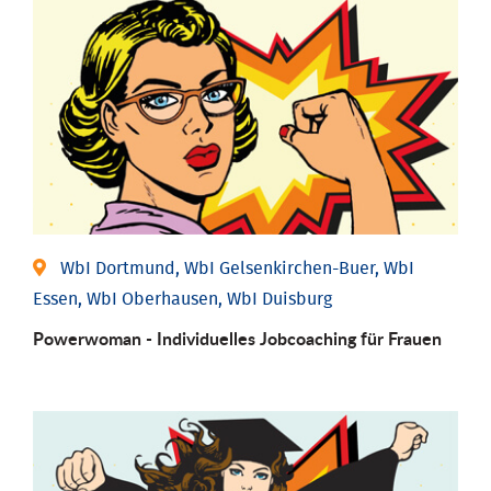
WbI Dortmund, WbI Gelsenkirchen-Buer, WbI
Essen, WbI Oberhausen, WbI Duisburg
Powerwoman - Individu­elles Job­coaching für Frauen