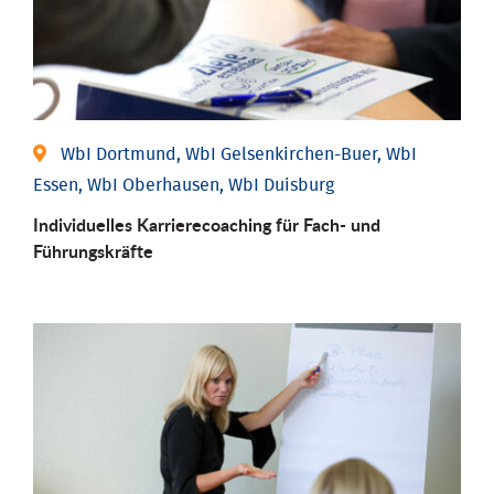
WbI Dortmund, WbI Gelsenkirchen-Buer, WbI
Essen, WbI Oberhausen, WbI Duisburg
Individu­elles Karrierecoaching für Fach-­ und
Führungs­kräfte