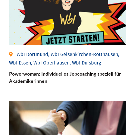
WbI Dortmund, WbI Gelsenkirchen-Rotthausen,
WbI Essen, WbI Oberhausen, WbI Duisburg
Powerwoman: Individu­elles Job­coaching speziell für
Aka­demiker­innen