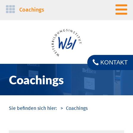
Navigation
Coachings
überspringen
KONTAKT
Coachings
Coachings