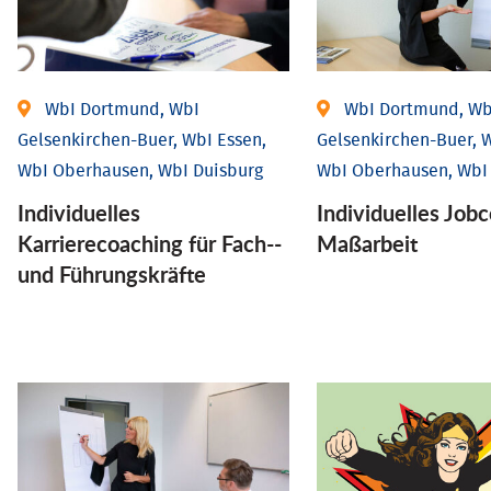
WbI Dortmund, WbI
WbI Dortmund, Wb
Gelsenkirchen-Buer, WbI Essen,
Gelsenkirchen-Buer, W
WbI Oberhausen, WbI Duisburg
WbI Oberhausen, WbI
Individu­elles
Individu­elles Job­
Karrierecoaching für Fach-­
Maßarbeit
und Führungs­kräfte