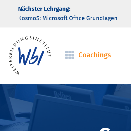
Nächster Lehrgang:
KosmoS: Microsoft Office Grund­lagen
Coachings
Navigation
überspringen