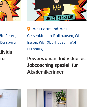
I
WbI Dortmund, WbI
bI Essen,
Gelsenkirchen-Rotthausen, WbI
 Duisburg
Essen, WbI Oberhausen, WbI
Duisburg
ividu­
 für
Powerwoman: Individu­elles
Job­coaching speziell für
Aka­demiker­innen