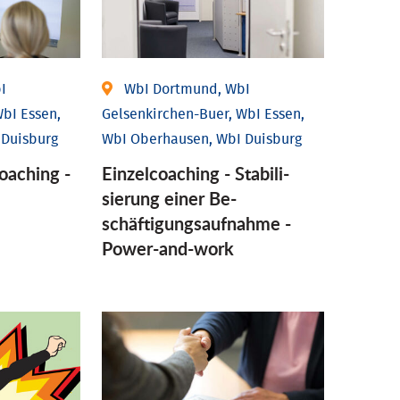
I
WbI Dortmund, WbI
bI Essen,
Gelsenkirchen-Buer, WbI Essen,
 Duisburg
WbI Oberhausen, WbI Duisburg
coaching -
Einzel­coaching - Stabili­
sierung einer Be­
schäftigungs­aufnahme -
Power-and-work