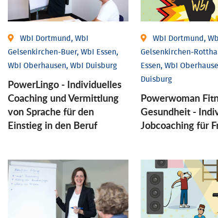
WbI Dortmund, WbI
WbI Dortmund, Wb
Gelsenkirchen-Buer, WbI Essen,
Gelsenkirchen-Rottha
WbI Oberhausen, WbI Duisburg
Essen, WbI Oberhause
Duisburg
PowerLingo - Individuelles
Coaching und Vermittlung
Powerwoman Fitn
von Sprache für den
Gesund­heit - Indiv
Einstieg in den Beruf
Job­coaching für 