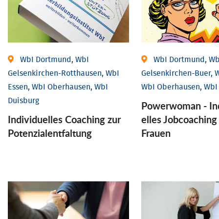
WbI Dortmund, WbI
WbI Dortmund, Wb
Gelsenkirchen-Rotthausen, WbI
Gelsenkirchen-Buer, W
Essen, WbI Oberhausen, WbI
WbI Oberhausen, WbI
Duisburg
Powerwoman - Ind
Individuelles Coaching zur
elles Job­coaching
Potenzialentfaltung
Frauen