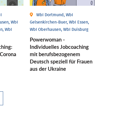
I
WbI Dortmund, WbI
usen, WbI
Gelsenkirchen-Buer, WbI Essen,
n, WbI
WbI Oberhausen, WbI Duisburg
Powerwoman -
ching:
Individuelles Jobcoaching
Corona
mit berufsbezogenem
Deutsch speziell für Frauen
aus der Ukraine