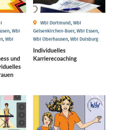
I
WbI Dortmund, WbI
usen, WbI
Gelsenkirchen-Buer, WbI Essen,
n, WbI
WbI Oberhausen, WbI Duisburg
Individu­elles
ess und
Karrierecoaching
idu­elles
Frauen