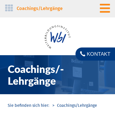
Navigation
Coachings/­Lehrgänge
überspringen
KONTAKT
Coachings/­
Lehrgänge
Coachings/­Lehrgänge