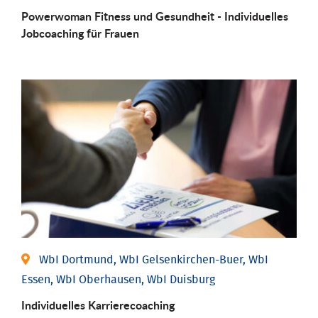
Powerwoman Fitness und Gesund­heit - Individu­elles
Job­coaching für Frauen
WbI Dortmund, WbI Gelsenkirchen-Buer, WbI
Essen, WbI Oberhausen, WbI Duisburg
Individu­elles Karrierecoaching