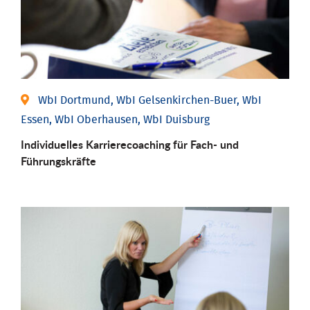
WbI Dortmund, WbI Gelsenkirchen-Buer, WbI
Essen, WbI Oberhausen, WbI Duisburg
Individu­elles Karrierecoaching für Fach-­ und
Führungs­kräfte