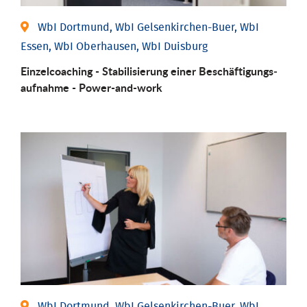
WbI Dortmund, WbI Gelsenkirchen-Buer, WbI
Essen, WbI Oberhausen, WbI Duisburg
Einzel­coaching - Stabili­sierung einer Be­schäftigungs­
aufnahme - Power-and-work
WbI Dortmund, WbI Gelsenkirchen-Buer, WbI