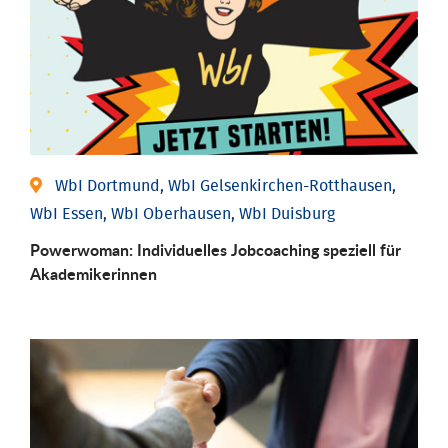
WbI Dortmund, WbI Gelsenkirchen-Rotthausen,
WbI Essen, WbI Oberhausen, WbI Duisburg
Powerwoman: Individu­elles Job­coaching speziell für
Aka­demiker­innen