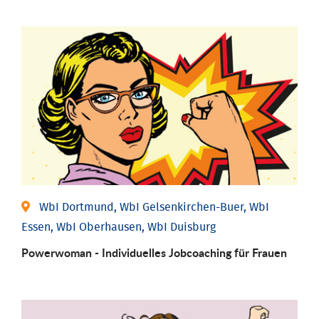
WbI Dortmund, WbI Gelsenkirchen-Buer, WbI
Essen, WbI Oberhausen, WbI Duisburg
Powerwoman - Individu­elles Job­coaching für Frauen