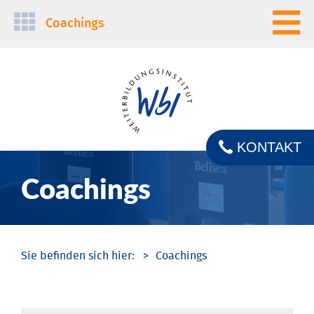
Navigation
Coachings
überspringen
KONTAKT
Coachings
Coachings