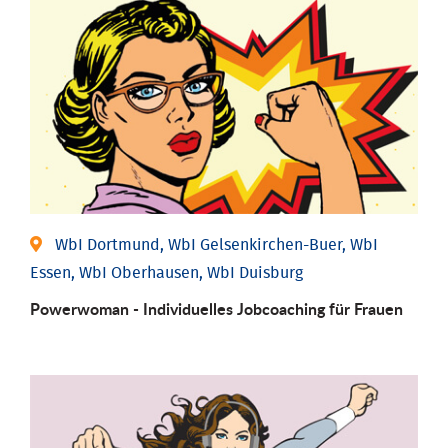
WbI Dortmund, WbI Gelsenkirchen-Buer, WbI
Essen, WbI Oberhausen, WbI Duisburg
Powerwoman - Individu­elles Job­coaching für Frauen