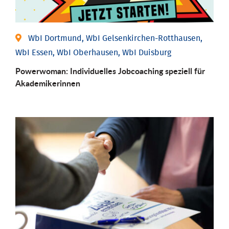
WbI Dortmund, WbI Gelsenkirchen-Rotthausen,
WbI Essen, WbI Oberhausen, WbI Duisburg
Powerwoman: Individu­elles Job­coaching speziell für
Aka­demiker­innen