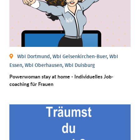
WbI Dortmund, WbI Gelsenkirchen-Buer, WbI
Essen, WbI Oberhausen, WbI Duisburg
Powerwoman stay at home - Individu­elles Job­
coaching für Frauen