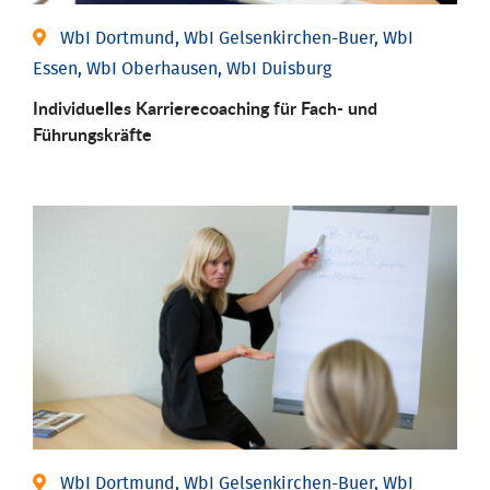
WbI Dortmund, WbI Gelsenkirchen-Buer, WbI
Essen, WbI Oberhausen, WbI Duisburg
Individu­elles Karrierecoaching für Fach-­ und
Führungs­kräfte
WbI Dortmund, WbI Gelsenkirchen-Buer, WbI