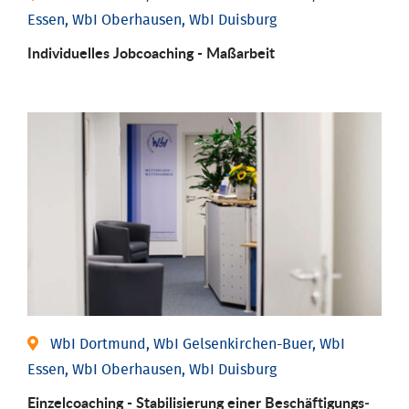
Essen, WbI Oberhausen, WbI Duisburg
Individu­elles Job­coaching - Maßarbeit
WbI Dortmund, WbI Gelsenkirchen-Buer, WbI
Essen, WbI Oberhausen, WbI Duisburg
Einzel­coaching - Stabili­sierung einer Be­schäftigungs­