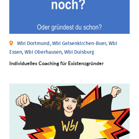
WbI Dortmund, WbI Gelsenkirchen-Buer, WbI
Essen, WbI Oberhausen, WbI Duisburg
Individu­elles Coaching für Existenz­gründer