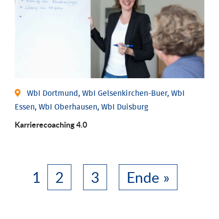
WbI Dortmund, WbI Gelsenkirchen-Buer, WbI
Essen, WbI Oberhausen, WbI Duisburg
Karriere­coaching 4.0
1
2
3
Ende »