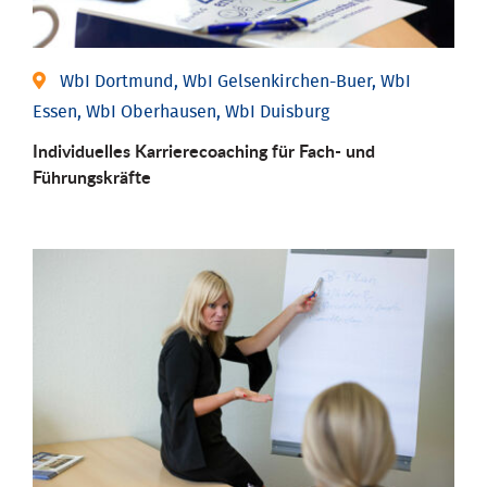
WbI Dortmund, WbI Gelsenkirchen-Buer, WbI
Essen, WbI Oberhausen, WbI Duisburg
Individu­elles Karrierecoaching für Fach-­ und
Führungs­kräfte