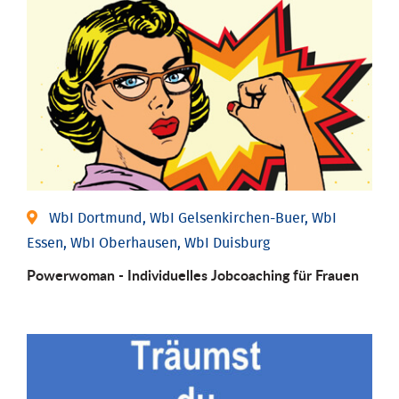
WbI Dortmund, WbI Gelsenkirchen-Buer, WbI
Essen, WbI Oberhausen, WbI Duisburg
Powerwoman - Individu­elles Job­coaching für Frauen