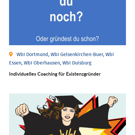
WbI Dortmund, WbI Gelsenkirchen-Buer, WbI
Essen, WbI Oberhausen, WbI Duisburg
Individu­elles Coaching für Existenz­gründer