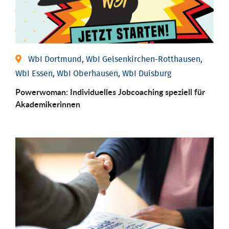
WbI Dortmund, WbI Gelsenkirchen-Rotthausen,
WbI Essen, WbI Oberhausen, WbI Duisburg
Powerwoman: Individu­elles Job­coaching speziell für
Aka­demiker­innen