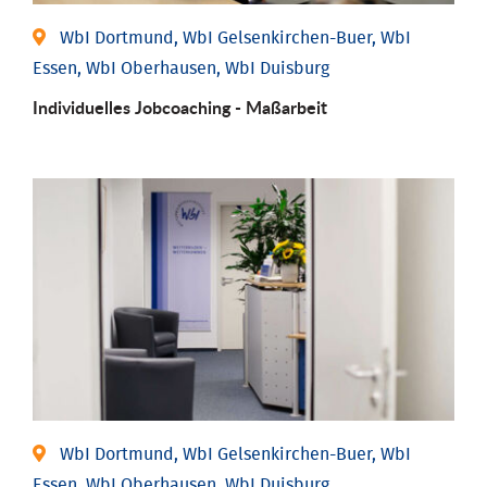
WbI Dortmund, WbI Gelsenkirchen-Buer, WbI
Essen, WbI Oberhausen, WbI Duisburg
Individu­elles Job­coaching - Maßarbeit
WbI Dortmund, WbI Gelsenkirchen-Buer, WbI
Essen, WbI Oberhausen, WbI Duisburg