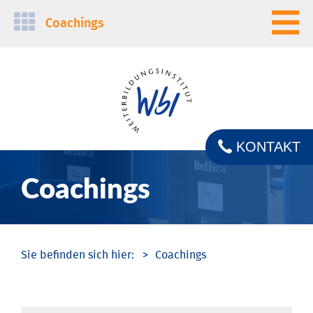
Navigation
Coachings
überspringen
KONTAKT
Coachings
Coachings