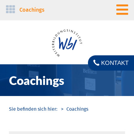
Navigation
Coachings
überspringen
KONTAKT
Coachings
Coachings