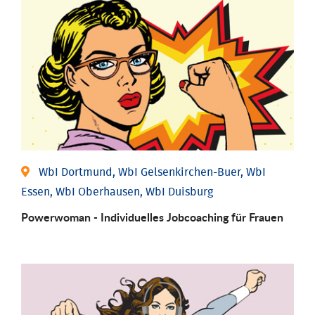
WbI Dortmund, WbI Gelsenkirchen-Buer, WbI
Essen, WbI Oberhausen, WbI Duisburg
Powerwoman - Individu­elles Job­coaching für Frauen