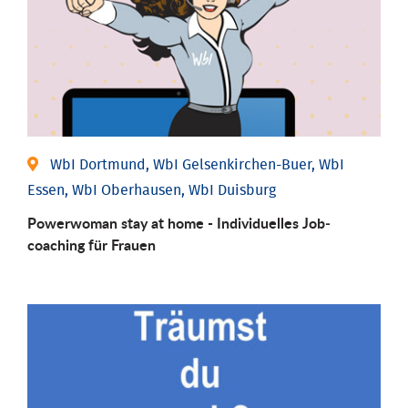
WbI Dortmund, WbI Gelsenkirchen-Buer, WbI
Essen, WbI Oberhausen, WbI Duisburg
Powerwoman stay at home - Individu­elles Job­
coaching für Frauen