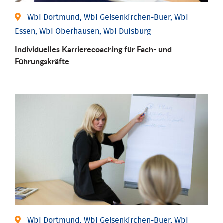
WbI Dortmund, WbI Gelsenkirchen-Buer, WbI
Essen, WbI Oberhausen, WbI Duisburg
Individu­elles Karrierecoaching für Fach-­ und
Führungs­kräfte
WbI Dortmund, WbI Gelsenkirchen-Buer, WbI