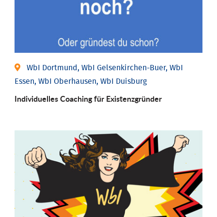
WbI Dortmund, WbI Gelsenkirchen-Buer, WbI
Essen, WbI Oberhausen, WbI Duisburg
Individu­elles Coaching für Existenz­gründer