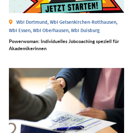
WbI Dortmund, WbI Gelsenkirchen-Rotthausen,
WbI Essen, WbI Oberhausen, WbI Duisburg
Powerwoman: Individu­elles Job­coaching speziell für
Aka­demiker­innen