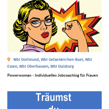
WbI Dortmund, WbI Gelsenkirchen-Buer, WbI
Essen, WbI Oberhausen, WbI Duisburg
Powerwoman - Individu­elles Job­coaching für Frauen