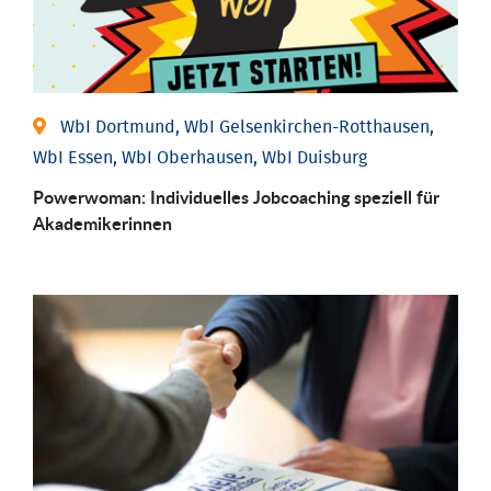
WbI Dortmund, WbI Gelsenkirchen-Rotthausen,
WbI Essen, WbI Oberhausen, WbI Duisburg
Powerwoman: Individu­elles Job­coaching speziell für
Aka­demiker­innen