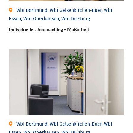
WbI Dortmund, WbI Gelsenkirchen-Buer, WbI
Essen, WbI Oberhausen, WbI Duisburg
Individu­elles Job­coaching - Maßarbeit
WbI Dortmund, WbI Gelsenkirchen-Buer, WbI
Essen, WbI Oberhausen, WbI Duisburg