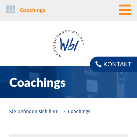
Navigation
Coachings
überspringen
KONTAKT
Coachings
Coachings