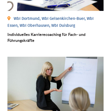
WbI Dortmund, WbI Gelsenkirchen-Buer, WbI
Essen, WbI Oberhausen, WbI Duisburg
Individu­elles Karrierecoaching für Fach-­ und
Führungs­kräfte