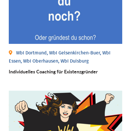
WbI Dortmund, WbI Gelsenkirchen-Buer, WbI
Essen, WbI Oberhausen, WbI Duisburg
Individu­elles Coaching für Existenz­gründer