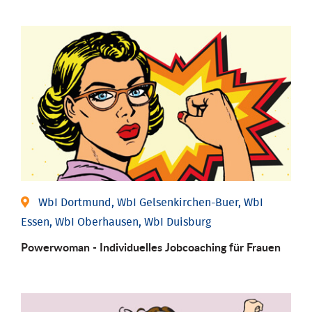
WbI Dortmund, WbI Gelsenkirchen-Buer, WbI
Essen, WbI Oberhausen, WbI Duisburg
Powerwoman - Individu­elles Job­coaching für Frauen