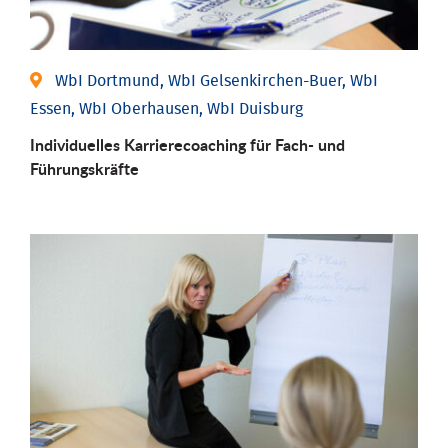
WbI Dortmund, WbI Gelsenkirchen-Buer, WbI
Essen, WbI Oberhausen, WbI Duisburg
Individu­elles Karrierecoaching für Fach-­ und
Führungs­kräfte