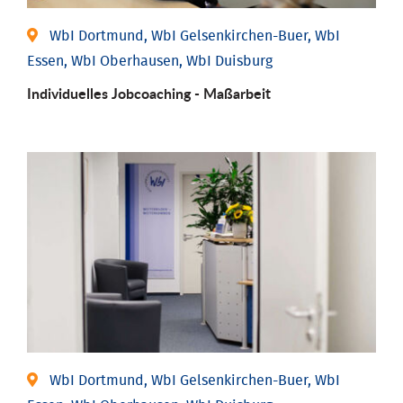
WbI Dortmund, WbI Gelsenkirchen-Buer, WbI
Essen, WbI Oberhausen, WbI Duisburg
Individu­elles Job­coaching - Maßarbeit
WbI Dortmund, WbI Gelsenkirchen-Buer, WbI