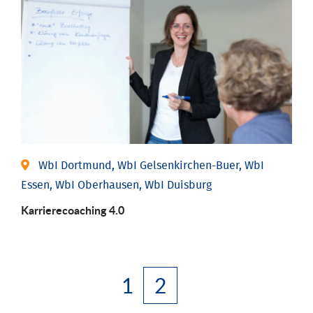
WbI Dortmund, WbI Gelsenkirchen-Buer, WbI
Essen, WbI Oberhausen, WbI Duisburg
Karriere­coaching 4.0
1
2