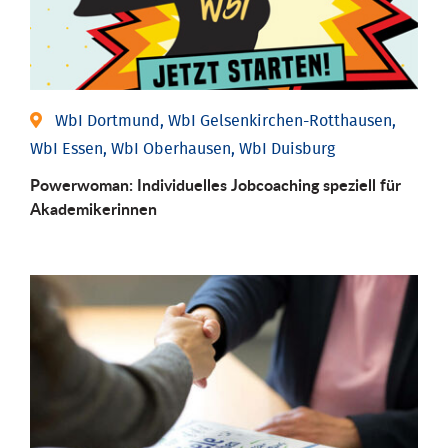
WbI Dortmund, WbI Gelsenkirchen-Rotthausen,
WbI Essen, WbI Oberhausen, WbI Duisburg
Powerwoman: Individu­elles Job­coaching speziell für
Aka­demiker­innen