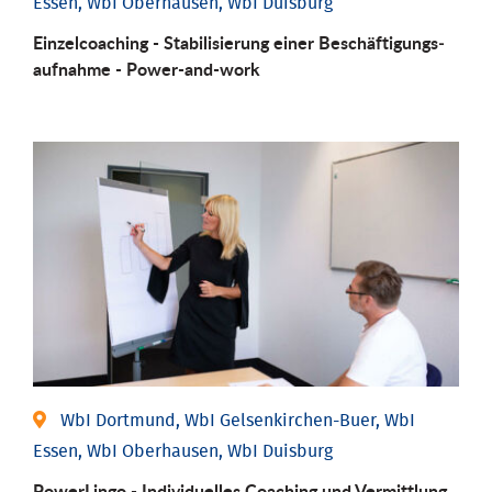
Essen, WbI Oberhausen, WbI Duisburg
Einzel­coaching - Stabili­sierung einer Be­schäftigungs­
aufnahme - Power-and-work
WbI Dortmund, WbI Gelsenkirchen-Buer, WbI
Essen, WbI Oberhausen, WbI Duisburg
PowerLingo - Individuelles Coaching und Vermittlung