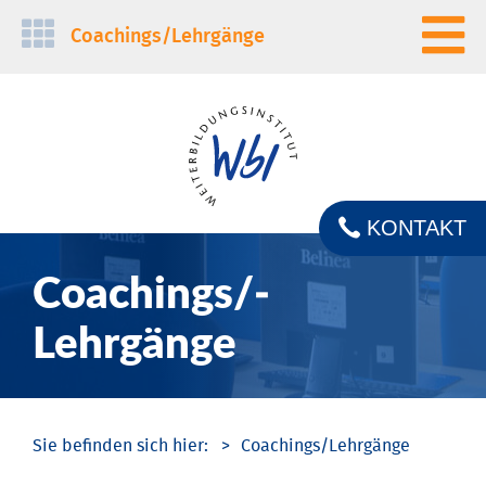
Navigation
Coachings/­Lehrgänge
überspringen
KONTAKT
Coachings/­
Lehrgänge
Coachings/­Lehrgänge