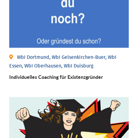
WbI Dortmund, WbI Gelsenkirchen-Buer, WbI
Essen, WbI Oberhausen, WbI Duisburg
Individu­elles Coaching für Existenz­gründer