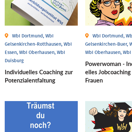
WbI Dortmund, WbI
WbI Dortmund, Wb
Gelsenkirchen-Rotthausen, WbI
Gelsenkirchen-Buer, W
Essen, WbI Oberhausen, WbI
WbI Oberhausen, WbI
Duisburg
Powerwoman - Ind
Individuelles Coaching zur
elles Job­coaching
Potenzialentfaltung
Frauen