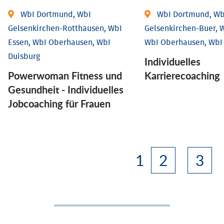
WbI Dortmund, WbI
WbI Dortmund, Wb
Gelsenkirchen-Rotthausen, WbI
Gelsenkirchen-Buer, W
Essen, WbI Oberhausen, WbI
WbI Oberhausen, WbI
Duisburg
Individu­elles
Powerwoman Fitness und
Karrierecoaching
Gesund­heit - Individu­elles
Job­coaching für Frauen
1
2
3