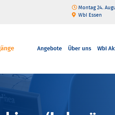
Montag 24. Aug
WbI Essen
gänge
Angebote
Über uns
WbI Ak
Navigation
überspringen