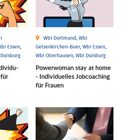
I
WbI Dortmund, WbI
bI Essen,
Gelsenkirchen-Buer, WbI Essen,
 Duisburg
WbI Oberhausen, WbI Duisburg
ividu­
Powerwoman stay at home
 für
- Individu­elles Job­coaching
für Frauen