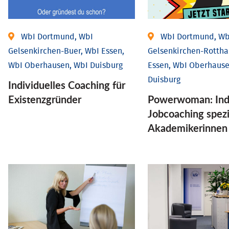
WbI Dortmund, WbI
WbI Dortmund, Wb
Gelsenkirchen-Buer, WbI Essen,
Gelsenkirchen-Rottha
WbI Oberhausen, WbI Duisburg
Essen, WbI Oberhause
Duisburg
Individu­elles Coaching für
Existenz­gründer
Powerwoman: Indi
Job­coaching spezi
Aka­demiker­innen