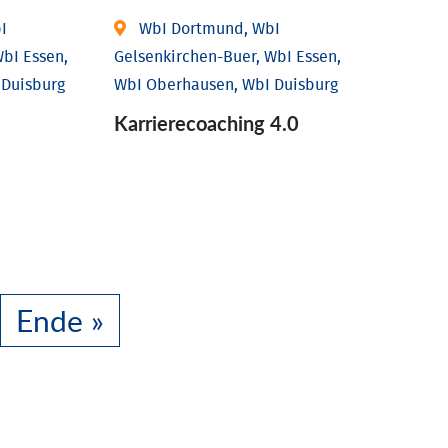
I
WbI Dortmund, WbI
bI Essen,
Gelsenkirchen-Buer, WbI Essen,
 Duisburg
WbI Oberhausen, WbI Duisburg
Karriere­coaching 4.0
Ende »