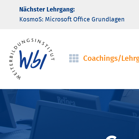
Nächster Lehrgang:
KosmoS: Microsoft Office Grund­lagen
Coachings/­Lehr
Navigation
überspringen