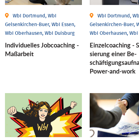
WbI Dortmund, WbI
WbI Dortmund, Wb
Gelsenkirchen-Buer, WbI Essen,
Gelsenkirchen-Buer, W
WbI Oberhausen, WbI Duisburg
WbI Oberhausen, WbI
Individu­elles Job­coaching -
Einzel­coaching - S
Maßarbeit
sierung einer Be­
schäftigungs­aufn
Power-and-work