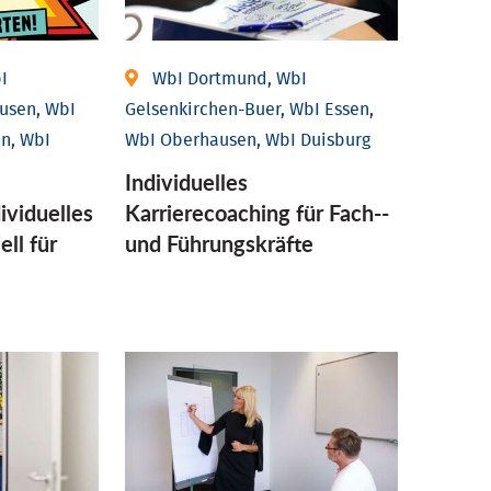
I
WbI Dortmund, WbI
usen, WbI
Gelsenkirchen-Buer, WbI Essen,
n, WbI
WbI Oberhausen, WbI Duisburg
Individu­elles
vidu­elles
Karrierecoaching für Fach-­
ell für
und Führungs­kräfte