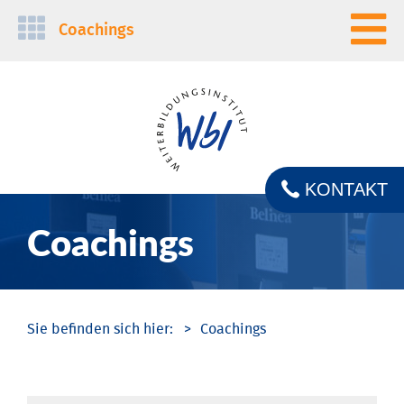
Navigation
Coachings
überspringen
KONTAKT
Coachings
Coachings