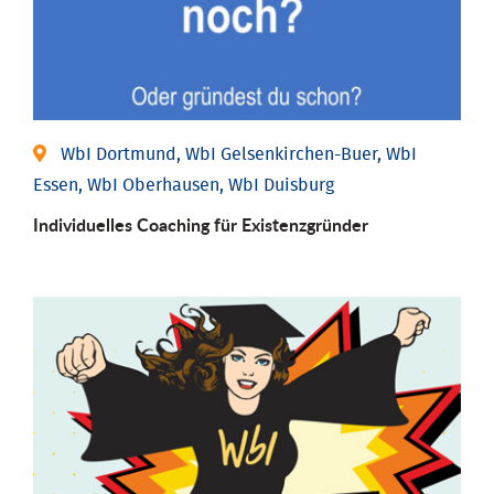
WbI Dortmund, WbI Gelsenkirchen-Buer, WbI
Essen, WbI Oberhausen, WbI Duisburg
Individu­elles Coaching für Existenz­gründer