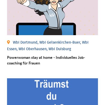
WbI Dortmund, WbI Gelsenkirchen-Buer, WbI
Essen, WbI Oberhausen, WbI Duisburg
Powerwoman stay at home - Individu­elles Job­
coaching für Frauen