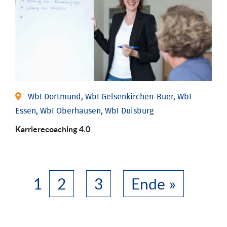
WbI Dortmund, WbI Gelsenkirchen-Buer, WbI
Essen, WbI Oberhausen, WbI Duisburg
Karriere­coaching 4.0
1
2
3
Ende »