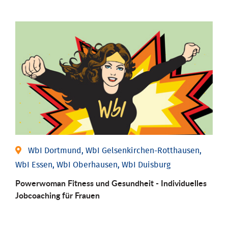
WbI Dortmund, WbI Gelsenkirchen-Rotthausen,
WbI Essen, WbI Oberhausen, WbI Duisburg
Powerwoman Fitness und Gesund­heit - Individu­elles
Job­coaching für Frauen