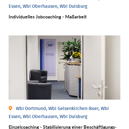
Essen, WbI Oberhausen, WbI Duisburg
Individu­elles Job­coaching - Maßarbeit
WbI Dortmund, WbI Gelsenkirchen-Buer, WbI
Essen, WbI Oberhausen, WbI Duisburg
Einzel­coaching - Stabili­sierung einer Be­schäftigungs­