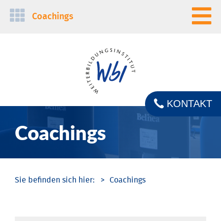
Navigation
Coachings
überspringen
KONTAKT
Coachings
Coachings