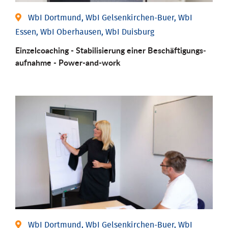
WbI Dortmund, WbI Gelsenkirchen-Buer, WbI
Essen, WbI Oberhausen, WbI Duisburg
Einzel­coaching - Stabili­sierung einer Be­schäftigungs­
aufnahme - Power-and-work
WbI Dortmund, WbI Gelsenkirchen-Buer, WbI