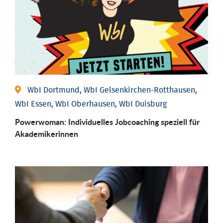
WbI Dortmund, WbI Gelsenkirchen-Rotthausen,
WbI Essen, WbI Oberhausen, WbI Duisburg
Powerwoman: Individu­elles Job­coaching speziell für
Aka­demiker­innen