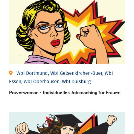
WbI Dortmund, WbI Gelsenkirchen-Buer, WbI
Essen, WbI Oberhausen, WbI Duisburg
Powerwoman - Individu­elles Job­coaching für Frauen