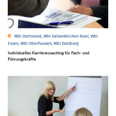
WbI Dortmund, WbI Gelsenkirchen-Buer, WbI
Essen, WbI Oberhausen, WbI Duisburg
Individu­elles Karrierecoaching für Fach-­ und
Führungs­kräfte