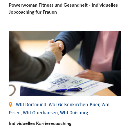
Powerwoman Fitness und Gesund­heit - Individu­elles
Job­coaching für Frauen
WbI Dortmund, WbI Gelsenkirchen-Buer, WbI
Essen, WbI Oberhausen, WbI Duisburg
Individu­elles Karrierecoaching