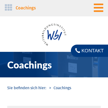
Navigation
Coachings
überspringen
KONTAKT
Coachings
Coachings