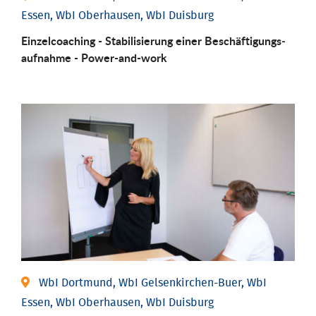
Essen, WbI Oberhausen, WbI Duisburg
Einzel­coaching - Stabili­sierung einer Be­schäftigungs­
aufnahme - Power-and-work
WbI Dortmund, WbI Gelsenkirchen-Buer, WbI
Essen, WbI Oberhausen, WbI Duisburg