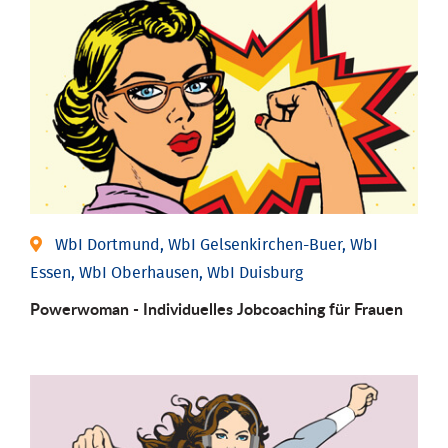
WbI Dortmund, WbI Gelsenkirchen-Buer, WbI
Essen, WbI Oberhausen, WbI Duisburg
Powerwoman - Individu­elles Job­coaching für Frauen