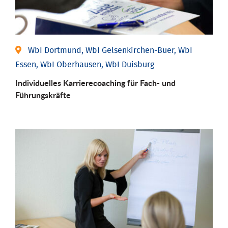
WbI Dortmund, WbI Gelsenkirchen-Buer, WbI
Essen, WbI Oberhausen, WbI Duisburg
Individu­elles Karrierecoaching für Fach-­ und
Führungs­kräfte