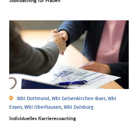
Job­coaching für Frauen
WbI Dortmund, WbI Gelsenkirchen-Buer, WbI
Essen, WbI Oberhausen, WbI Duisburg
Individu­elles Karrierecoaching