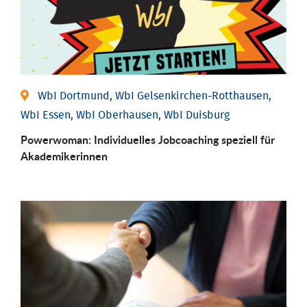
WbI Dortmund, WbI Gelsenkirchen-Rotthausen,
WbI Essen, WbI Oberhausen, WbI Duisburg
Powerwoman: Individu­elles Job­coaching speziell für
Aka­demiker­innen