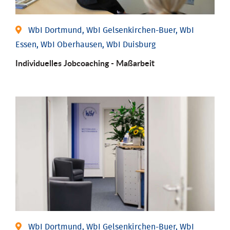
WbI Dortmund, WbI Gelsenkirchen-Buer, WbI
Essen, WbI Oberhausen, WbI Duisburg
Individu­elles Job­coaching - Maßarbeit
WbI Dortmund, WbI Gelsenkirchen-Buer, WbI