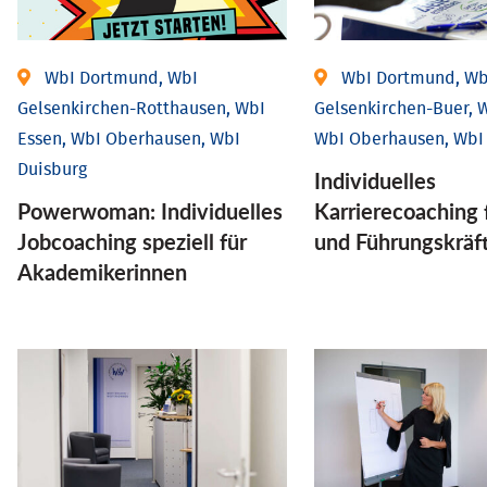
WbI Dortmund, WbI
WbI Dortmund, Wb
Gelsenkirchen-Rotthausen, WbI
Gelsenkirchen-Buer, W
Essen, WbI Oberhausen, WbI
WbI Oberhausen, WbI
Duisburg
Individu­elles
Powerwoman: Individu­elles
Karrierecoaching 
Job­coaching speziell für
und Führungs­kräf
Aka­demiker­innen