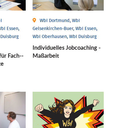
I
WbI Dortmund, WbI
bI Essen,
Gelsenkirchen-Buer, WbI Essen,
 Duisburg
WbI Oberhausen, WbI Duisburg
Individu­elles Job­coaching -
für Fach-­
Maßarbeit
te