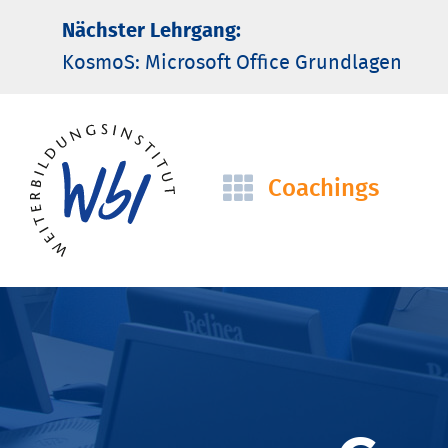
Nächster Lehrgang:
KosmoS: Microsoft Office Grund­lagen
Coachings
Navigation
überspringen