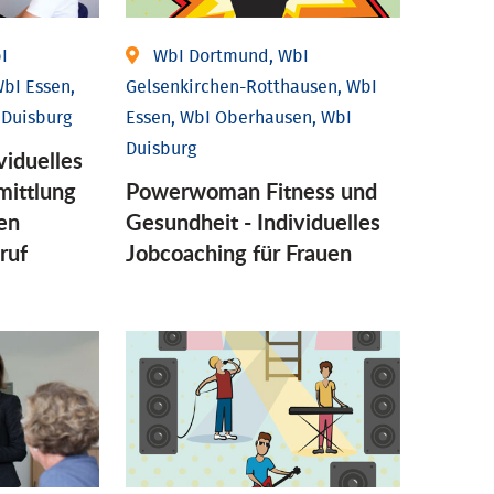
I
WbI Dortmund, WbI
bI Essen,
Gelsenkirchen-Rotthausen, WbI
 Duisburg
Essen, WbI Oberhausen, WbI
Duisburg
viduelles
mittlung
Powerwoman Fitness und
en
Gesund­heit - Individu­elles
ruf
Job­coaching für Frauen