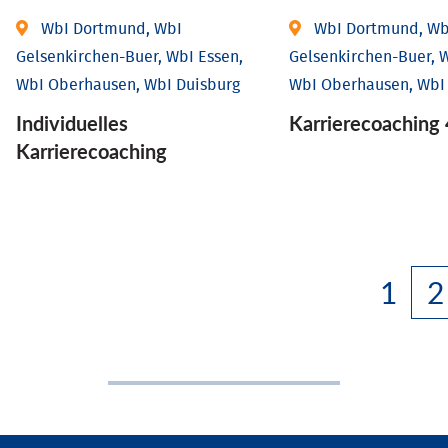
WbI Dortmund, WbI
WbI Dortmund, Wb
Gelsenkirchen-Buer, WbI Essen,
Gelsenkirchen-Buer, W
WbI Oberhausen, WbI Duisburg
WbI Oberhausen, WbI
Individu­elles
Karriere­coaching 
Karrierecoaching
1
2