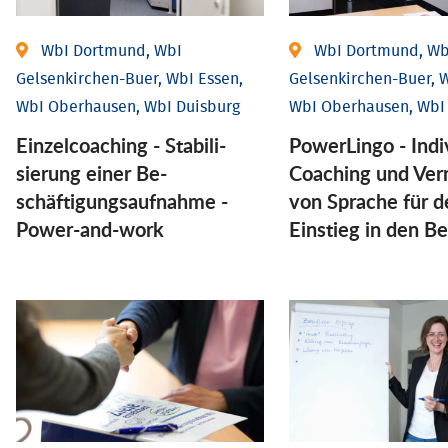
WbI Dortmund, WbI
WbI Dortmund, Wb
Gelsenkirchen-Buer, WbI Essen,
Gelsenkirchen-Buer, W
WbI Oberhausen, WbI Duisburg
WbI Oberhausen, WbI
Einzel­coaching - Stabili­
PowerLingo - Indi
sierung einer Be­
Coaching und Ver
schäftigungs­aufnahme -
von Sprache für d
Power-and-work
Einstieg in den Be