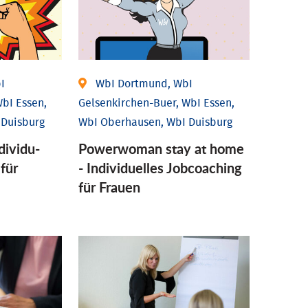
I
WbI Dortmund, WbI
bI Essen,
Gelsenkirchen-Buer, WbI Essen,
 Duisburg
WbI Oberhausen, WbI Duisburg
ividu­
Powerwoman stay at home
 für
- Individu­elles Job­coaching
für Frauen