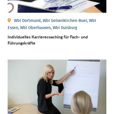
WbI Dortmund, WbI Gelsenkirchen-Buer, WbI
Essen, WbI Oberhausen, WbI Duisburg
Individu­elles Karrierecoaching für Fach-­ und
Führungs­kräfte