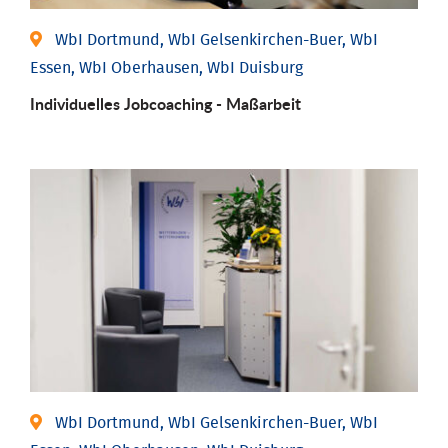
WbI Dortmund, WbI Gelsenkirchen-Buer, WbI
Essen, WbI Oberhausen, WbI Duisburg
Individu­elles Job­coaching - Maßarbeit
WbI Dortmund, WbI Gelsenkirchen-Buer, WbI