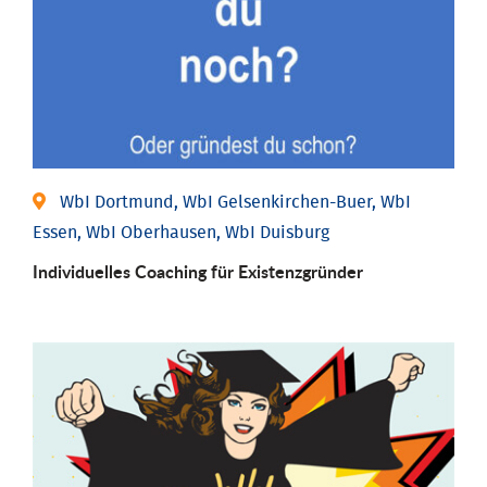
WbI Dortmund, WbI Gelsenkirchen-Buer, WbI
Essen, WbI Oberhausen, WbI Duisburg
Individu­elles Coaching für Existenz­gründer