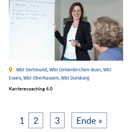
WbI Dortmund, WbI Gelsenkirchen-Buer, WbI
Essen, WbI Oberhausen, WbI Duisburg
Karriere­coaching 4.0
1
2
3
Ende »