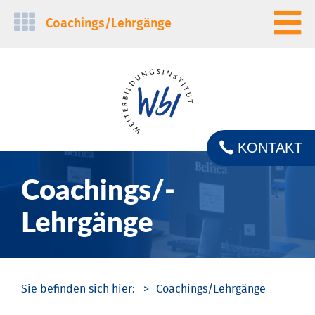
Navigation
Coachings/­Lehrgänge
überspringen
KONTAKT
Coachings/­
Lehrgänge
Coachings/­Lehrgänge