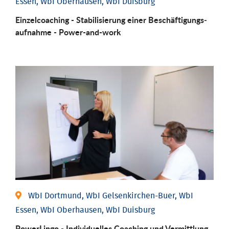
Essen, WbI Oberhausen, WbI Duisburg
Einzel­coaching - Stabili­sierung einer Be­schäftigungs­
aufnahme - Power-and-work
WbI Dortmund, WbI Gelsenkirchen-Buer, WbI
Essen, WbI Oberhausen, WbI Duisburg
PowerLingo - Individuelles Coaching und Vermittlung