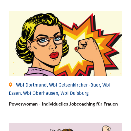
WbI Dortmund, WbI Gelsenkirchen-Buer, WbI
Essen, WbI Oberhausen, WbI Duisburg
Powerwoman - Individu­elles Job­coaching für Frauen