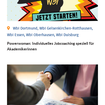
WbI Dortmund, WbI Gelsenkirchen-Rotthausen,
WbI Essen, WbI Oberhausen, WbI Duisburg
Powerwoman: Individu­elles Job­coaching speziell für
Aka­demiker­innen