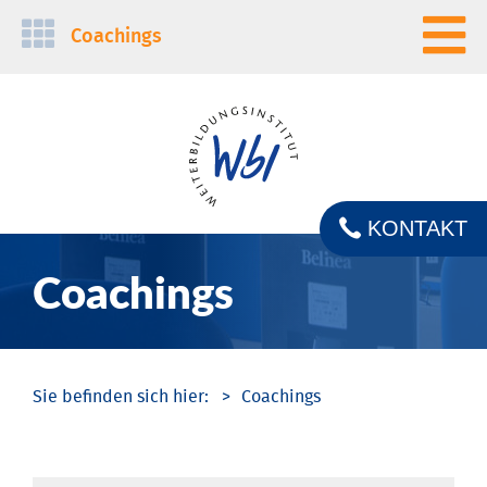
Navigation
Coachings
überspringen
KONTAKT
Coachings
Coachings