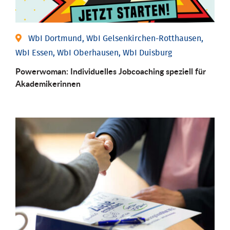
WbI Dortmund, WbI Gelsenkirchen-Rotthausen,
WbI Essen, WbI Oberhausen, WbI Duisburg
Powerwoman: Individu­elles Job­coaching speziell für
Aka­demiker­innen