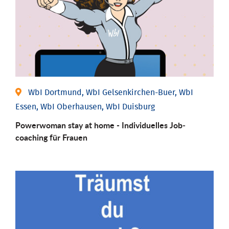
WbI Dortmund, WbI Gelsenkirchen-Buer, WbI
Essen, WbI Oberhausen, WbI Duisburg
Powerwoman stay at home - Individu­elles Job­
coaching für Frauen