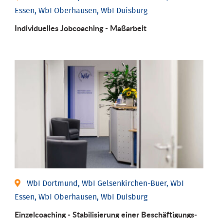
Essen, WbI Oberhausen, WbI Duisburg
Individu­elles Job­coaching - Maßarbeit
WbI Dortmund, WbI Gelsenkirchen-Buer, WbI
Essen, WbI Oberhausen, WbI Duisburg
Einzel­coaching - Stabili­sierung einer Be­schäftigungs­