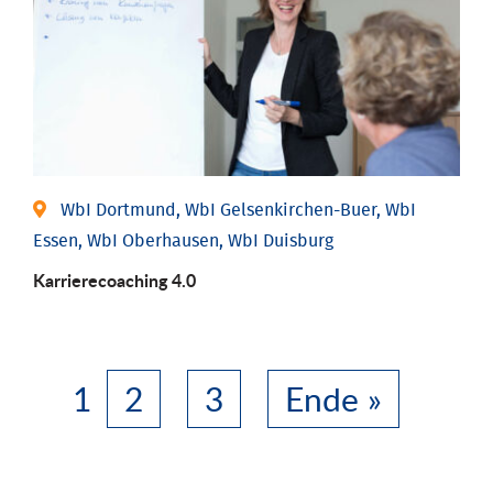
WbI Dortmund, WbI Gelsenkirchen-Buer, WbI
Essen, WbI Oberhausen, WbI Duisburg
Karriere­coaching 4.0
1
2
3
Ende »