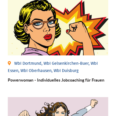
WbI Dortmund, WbI Gelsenkirchen-Buer, WbI
Essen, WbI Oberhausen, WbI Duisburg
Powerwoman - Individu­elles Job­coaching für Frauen