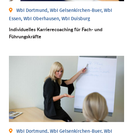
WbI Dortmund, WbI Gelsenkirchen-Buer, WbI
Essen, WbI Oberhausen, WbI Duisburg
Individu­elles Karrierecoaching für Fach-­ und
Führungs­kräfte
WbI Dortmund, WbI Gelsenkirchen-Buer, WbI