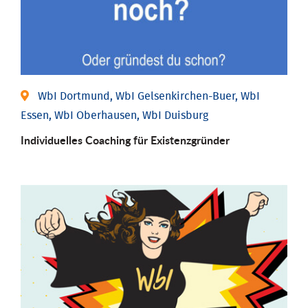
WbI Dortmund, WbI Gelsenkirchen-Buer, WbI
Essen, WbI Oberhausen, WbI Duisburg
Individu­elles Coaching für Existenz­gründer