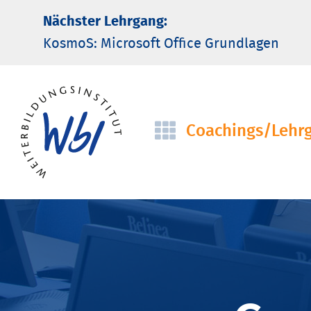
Nächster Lehrgang:
KosmoS: Microsoft Office Grund­lagen
Coachings/­Lehr
Navigation
überspringen