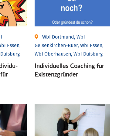
I
WbI Dortmund, WbI
bI Essen,
Gelsenkirchen-Buer, WbI Essen,
 Duisburg
WbI Oberhausen, WbI Duisburg
ividu­
Individu­elles Coaching für
 für
Existenz­gründer