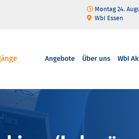
Montag 24. Aug
WbI Essen
gänge
Angebote
Über uns
WbI Ak
Navigation
überspringen