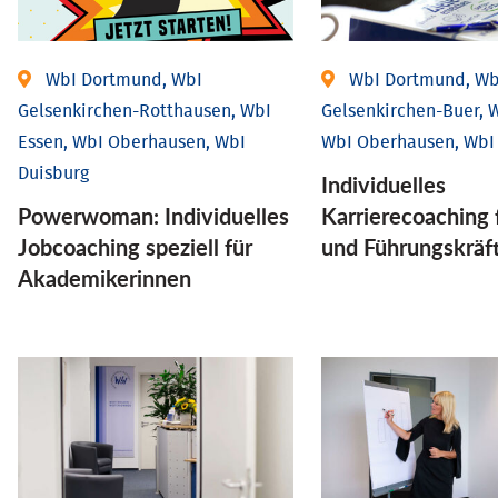
WbI Dortmund, WbI
WbI Dortmund, Wb
Gelsenkirchen-Rotthausen, WbI
Gelsenkirchen-Buer, W
Essen, WbI Oberhausen, WbI
WbI Oberhausen, WbI
Duisburg
Individu­elles
Powerwoman: Individu­elles
Karrierecoaching 
Job­coaching speziell für
und Führungs­kräf
Aka­demiker­innen