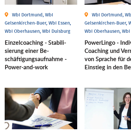
WbI Dortmund, WbI
WbI Dortmund, Wb
Gelsenkirchen-Buer, WbI Essen,
Gelsenkirchen-Buer, W
WbI Oberhausen, WbI Duisburg
WbI Oberhausen, WbI
Einzel­coaching - Stabili­
PowerLingo - Indi
sierung einer Be­
Coaching und Ver
schäftigungs­aufnahme -
von Sprache für d
Power-and-work
Einstieg in den Be