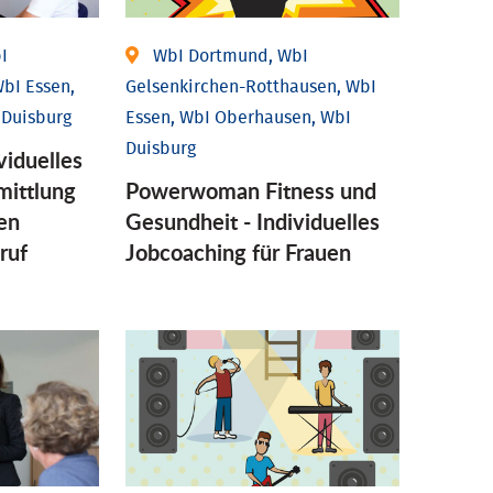
I
WbI Dortmund, WbI
bI Essen,
Gelsenkirchen-Rotthausen, WbI
 Duisburg
Essen, WbI Oberhausen, WbI
Duisburg
viduelles
mittlung
Powerwoman Fitness und
en
Gesund­heit - Individu­elles
ruf
Job­coaching für Frauen