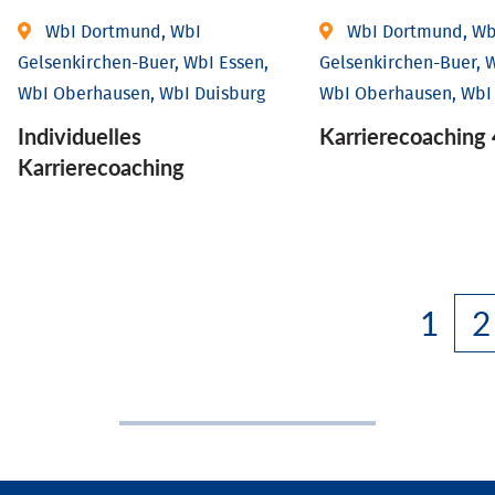
WbI Dortmund, WbI
WbI Dortmund, Wb
Gelsenkirchen-Buer, WbI Essen,
Gelsenkirchen-Buer, W
WbI Oberhausen, WbI Duisburg
WbI Oberhausen, WbI
Individu­elles
Karriere­coaching 
Karrierecoaching
1
2