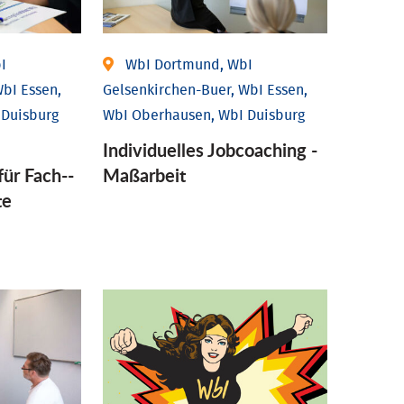
I
WbI Dortmund, WbI
bI Essen,
Gelsenkirchen-Buer, WbI Essen,
 Duisburg
WbI Oberhausen, WbI Duisburg
Individu­elles Job­coaching -
für Fach-­
Maßarbeit
te