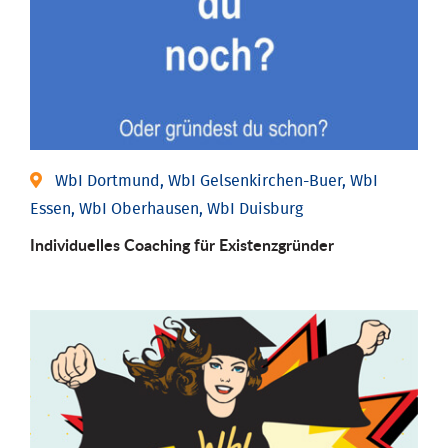
WbI Dortmund, WbI Gelsenkirchen-Buer, WbI
Essen, WbI Oberhausen, WbI Duisburg
Individu­elles Coaching für Existenz­gründer