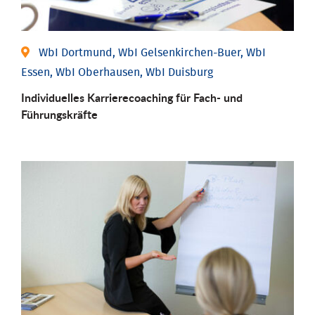
WbI Dortmund, WbI Gelsenkirchen-Buer, WbI
Essen, WbI Oberhausen, WbI Duisburg
Individu­elles Karrierecoaching für Fach-­ und
Führungs­kräfte