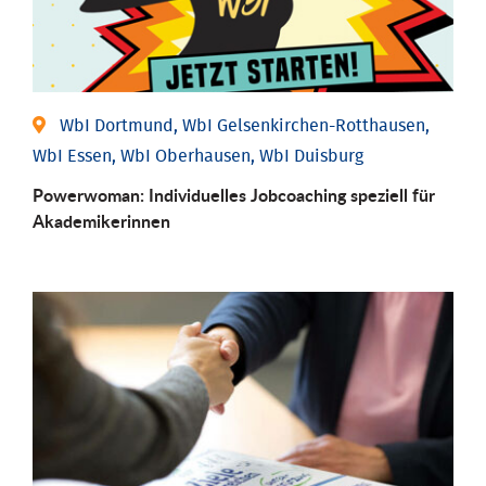
WbI Dortmund, WbI Gelsenkirchen-Rotthausen,
WbI Essen, WbI Oberhausen, WbI Duisburg
Powerwoman: Individu­elles Job­coaching speziell für
Aka­demiker­innen