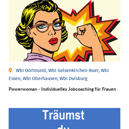
WbI Dortmund, WbI Gelsenkirchen-Buer, WbI
Essen, WbI Oberhausen, WbI Duisburg
Powerwoman - Individu­elles Job­coaching für Frauen