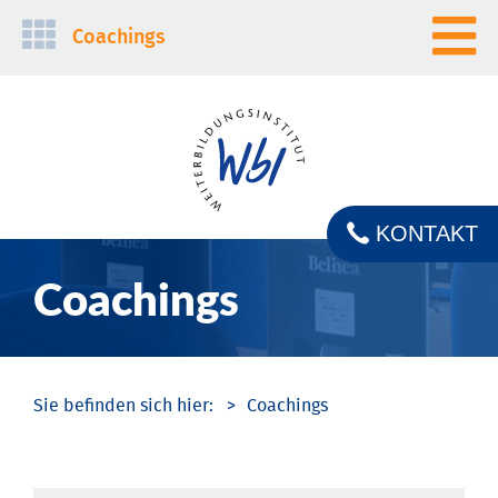
Navigation
Coachings
überspringen
KONTAKT
Coachings
Coachings