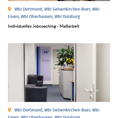
WbI Dortmund, WbI Gelsenkirchen-Buer, WbI
Essen, WbI Oberhausen, WbI Duisburg
Individu­elles Job­coaching - Maßarbeit
WbI Dortmund, WbI Gelsenkirchen-Buer, WbI
Essen, WbI Oberhausen, WbI Duisburg