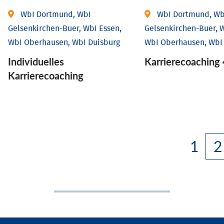
WbI Dortmund, WbI
WbI Dortmund, Wb
Gelsenkirchen-Buer, WbI Essen,
Gelsenkirchen-Buer, W
WbI Oberhausen, WbI Duisburg
WbI Oberhausen, WbI
Individu­elles
Karriere­coaching 
Karrierecoaching
1
2