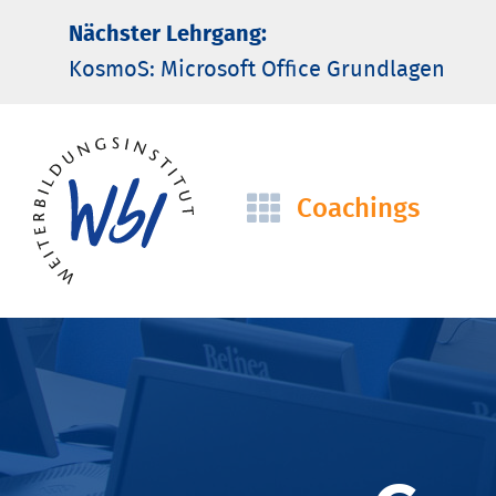
Nächster Lehrgang:
KosmoS: Microsoft Office Grund­lagen
Coachings
Navigation
überspringen