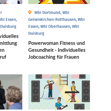
I
WbI Dortmund, WbI
bI Essen,
Gelsenkirchen-Rotthausen, WbI
 Duisburg
Essen, WbI Oberhausen, WbI
Duisburg
viduelles
mittlung
Powerwoman Fitness und
en
Gesund­heit - Individu­elles
ruf
Job­coaching für Frauen