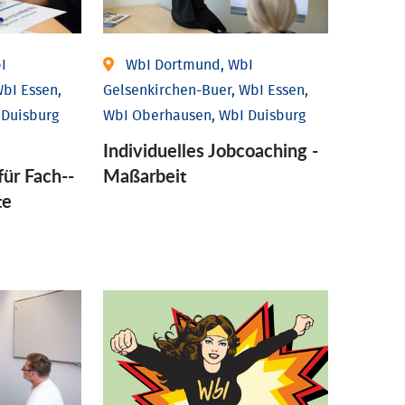
I
WbI Dortmund, WbI
bI Essen,
Gelsenkirchen-Buer, WbI Essen,
 Duisburg
WbI Oberhausen, WbI Duisburg
Individu­elles Job­coaching -
für Fach-­
Maßarbeit
te