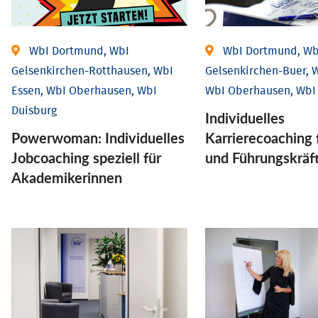
WbI Dortmund, WbI
WbI Dortmund, Wb
Gelsenkirchen-Rotthausen, WbI
Gelsenkirchen-Buer, W
Essen, WbI Oberhausen, WbI
WbI Oberhausen, WbI
Duisburg
Individu­elles
Powerwoman: Individu­elles
Karrierecoaching 
Job­coaching speziell für
und Führungs­kräf
Aka­demiker­innen