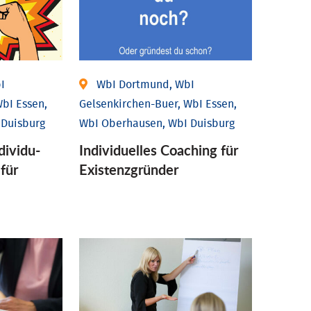
I
WbI Dortmund, WbI
bI Essen,
Gelsenkirchen-Buer, WbI Essen,
 Duisburg
WbI Oberhausen, WbI Duisburg
ividu­
Individu­elles Coaching für
 für
Existenz­gründer