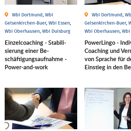
WbI Dortmund, WbI
WbI Dortmund, Wb
Gelsenkirchen-Buer, WbI Essen,
Gelsenkirchen-Buer, W
WbI Oberhausen, WbI Duisburg
WbI Oberhausen, WbI
Einzel­coaching - Stabili­
PowerLingo - Indi
sierung einer Be­
Coaching und Ver
schäftigungs­aufnahme -
von Sprache für d
Power-and-work
Einstieg in den Be