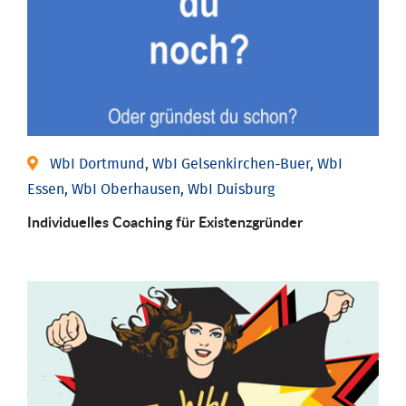
WbI Dortmund, WbI Gelsenkirchen-Buer, WbI
Essen, WbI Oberhausen, WbI Duisburg
Individu­elles Coaching für Existenz­gründer