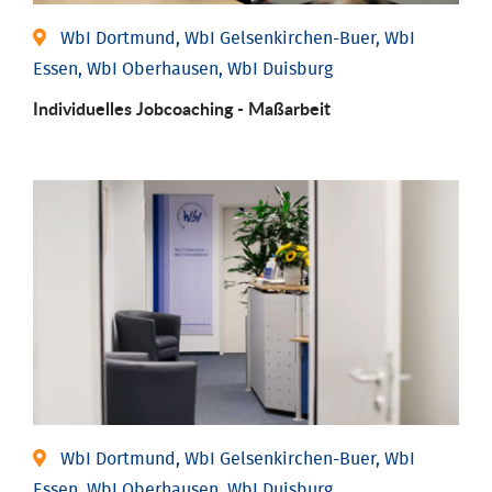
WbI Dortmund, WbI Gelsenkirchen-Buer, WbI
Essen, WbI Oberhausen, WbI Duisburg
Individu­elles Job­coaching - Maßarbeit
WbI Dortmund, WbI Gelsenkirchen-Buer, WbI
Essen, WbI Oberhausen, WbI Duisburg