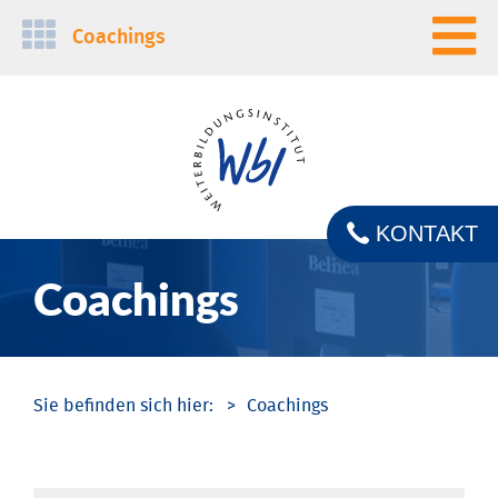
Navigation
Coachings
überspringen
KONTAKT
Coachings
Coachings