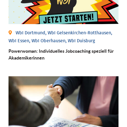
WbI Dortmund, WbI Gelsenkirchen-Rotthausen,
WbI Essen, WbI Oberhausen, WbI Duisburg
Powerwoman: Individu­elles Job­coaching speziell für
Aka­demiker­innen