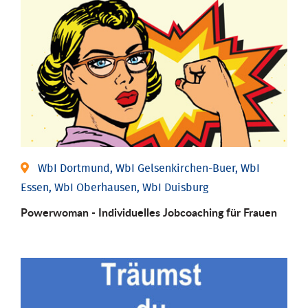
WbI Dortmund, WbI Gelsenkirchen-Buer, WbI
Essen, WbI Oberhausen, WbI Duisburg
Powerwoman - Individu­elles Job­coaching für Frauen