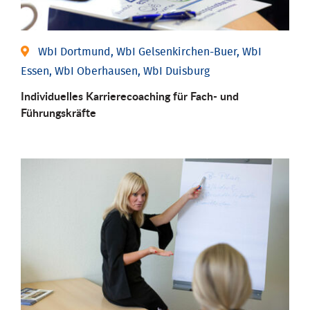
WbI Dortmund, WbI Gelsenkirchen-Buer, WbI
Essen, WbI Oberhausen, WbI Duisburg
Individu­elles Karrierecoaching für Fach-­ und
Führungs­kräfte