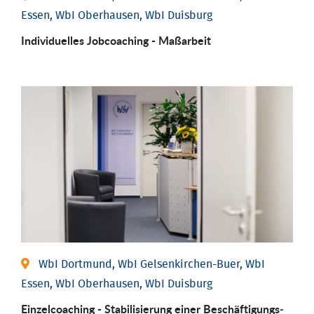
Essen, WbI Oberhausen, WbI Duisburg
Individu­elles Job­coaching - Maßarbeit
WbI Dortmund, WbI Gelsenkirchen-Buer, WbI
Essen, WbI Oberhausen, WbI Duisburg
Einzel­coaching - Stabili­sierung einer Be­schäftigungs­