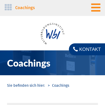
Navigation
Coachings
überspringen
KONTAKT
Coachings
Coachings