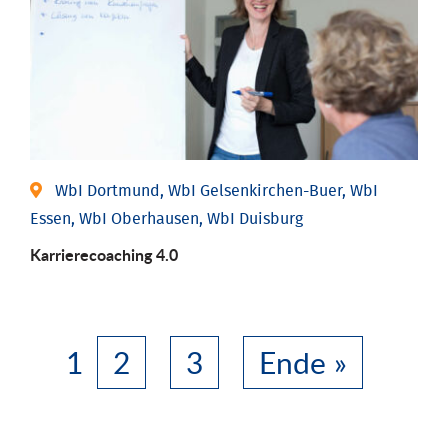
WbI Dortmund, WbI Gelsenkirchen-Buer, WbI
Essen, WbI Oberhausen, WbI Duisburg
Karriere­coaching 4.0
1
2
3
Ende »