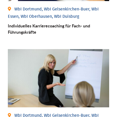
WbI Dortmund, WbI Gelsenkirchen-Buer, WbI
Essen, WbI Oberhausen, WbI Duisburg
Individu­elles Karrierecoaching für Fach-­ und
Führungs­kräfte
WbI Dortmund, WbI Gelsenkirchen-Buer, WbI