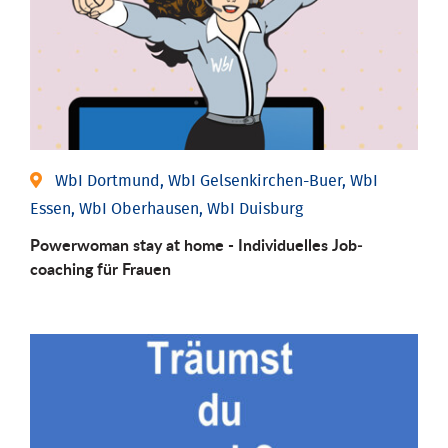
WbI Dortmund, WbI Gelsenkirchen-Buer, WbI
Essen, WbI Oberhausen, WbI Duisburg
Powerwoman stay at home - Individu­elles Job­
coaching für Frauen