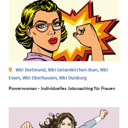
WbI Dortmund, WbI Gelsenkirchen-Buer, WbI
Essen, WbI Oberhausen, WbI Duisburg
Powerwoman - Individu­elles Job­coaching für Frauen