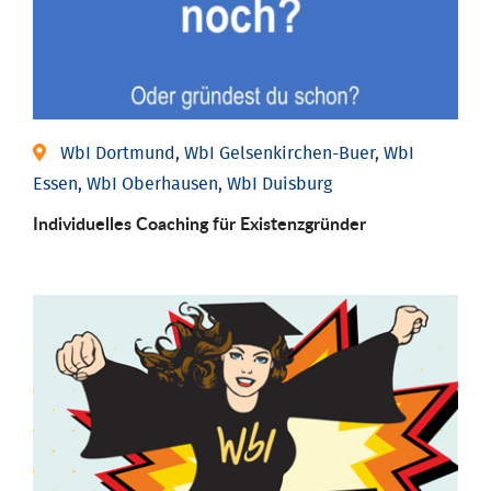
WbI Dortmund, WbI Gelsenkirchen-Buer, WbI
Essen, WbI Oberhausen, WbI Duisburg
Individu­elles Coaching für Existenz­gründer