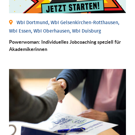
WbI Dortmund, WbI Gelsenkirchen-Rotthausen,
WbI Essen, WbI Oberhausen, WbI Duisburg
Powerwoman: Individu­elles Job­coaching speziell für
Aka­demiker­innen